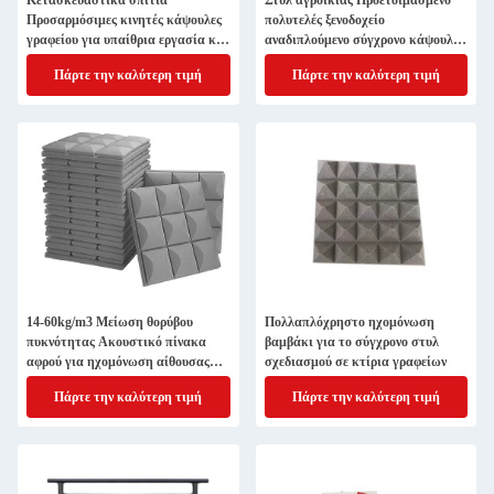
Κετασκευαστικά σπίτια
Στυλ αγροικίας Προετοιμασμένο
Προσαρμόσιμες κινητές κάψουλες
πολυτελές ξενοδοχείο
γραφείου για υπαίθρια εργασία και
αναδιπλούμενο σύγχρονο κάψουλο
ξενοδοχεία
Camping House ξενοδοχείο
Πάρτε την καλύτερη τιμή
Πάρτε την καλύτερη τιμή
14-60kg/m3 Μείωση θορύβου
Πολλαπλόχρηστο ηχομόνωση
πυκνότητας Ακουστικό πίνακα
βαμβάκι για το σύγχρονο στυλ
αφρού για ηχομόνωση αίθουσας
σχεδιασμού σε κτίρια γραφείων
συνεδριάσεων
Πάρτε την καλύτερη τιμή
Πάρτε την καλύτερη τιμή