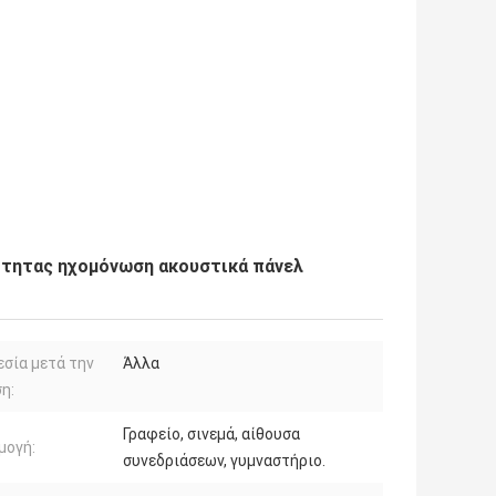
ότητας ηχομόνωση ακουστικά πάνελ
σία μετά την
Άλλα
η:
Γραφείο, σινεμά, αίθουσα
μογή:
συνεδριάσεων, γυμναστήριο.