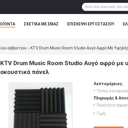
ΟΪΌΝΤΑ
ΣΧΕΤΙΚΆ ΜΕ ΕΜΆΣ
ΕΠΙΣΚΕΨΉ ΕΡΓΟΣΤΑΣΊΟΥ
ΈΛ
ίου ασβεστίου
KTV Drum Music Room Studio Αυγό Αφρό Με Υψηλή
KTV Drum Music Room Studio Αυγό αφρό με
ακουστικά πάνελ
Λεπτομέρειες:
Τόπος καταγωγή
Πληρωμής & Αποσ
Ποσότητα παραγγ
Τιμή: