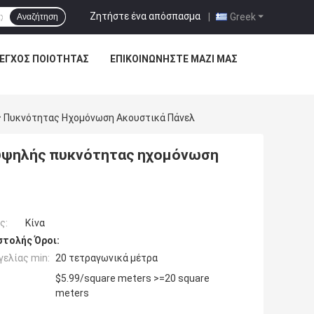
Ζητήστε ένα απόσπασμα
|
Greek
Αναζήτηση
ΕΓΧΟΣ ΠΟΙΌΤΗΤΑΣ
ΕΠΙΚΟΙΝΩΝΉΣΤΕ ΜΑΖΊ ΜΑΣ
ς Πυκνότητας Ηχομόνωση Ακουστικά Πάνελ
 υψηλής πυκνότητας ηχομόνωση
ς:
Κίνα
τολής Όροι:
ελίας min:
20 τετραγωνικά μέτρα
$5.99/square meters >=20 square
meters