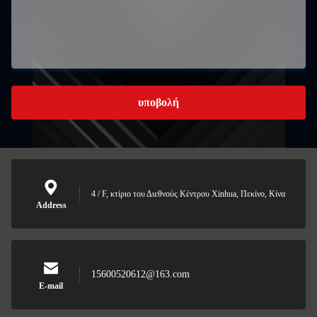
υποβολή
4 / F, κτίριο του Διεθνούς Κέντρου Xinhua, Πεκίνο, Κίνα
Address
15600520612@163.com
E-mail