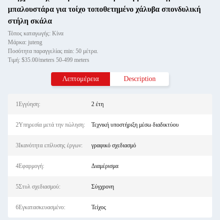
μπαλουστάρα για τοίχο τοποθετημένο χάλυβα σπονδυλική
στήλη σκάλα
Τόπος καταγωγής: Κίνα
Μάρκα: juteng
Ποσότητα παραγγελίας min: 50 μέτρα.
Τιμή: $35.00/meters 50-499 meters
Λεπτομέρεια
Description
1Εγγύηση:
2 έτη
2Υπηρεσία μετά την πώληση:
Τεχνική υποστήριξη μέσω διαδικτύου
3Ικανότητα επίλυσης έργων:
γραφικό σχεδιασμό
4Εφαρμογή:
Διαμέρισμα
5Στυλ σχεδιασμού:
Σύγχρονη
6Εγκατασκευασμένο:
Τείχος