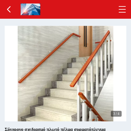
3
/
4
Σύγχρονο σχεδιασμό πλωτό πέλμα συρματόπλεγμα