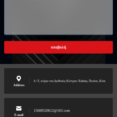
υποβολή
4 / F, κτίριο του Διεθνούς Κέντρου Xinhua, Πεκίνο, Κίνα
Address
15600520612@163.com
E-mail