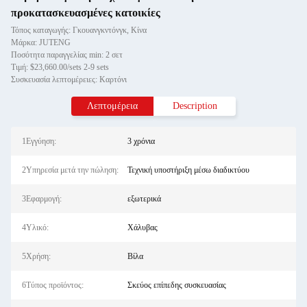
προκατασκευασμένες κατοικίες
Τόπος καταγωγής: Γκουανγκντόνγκ, Κίνα
Μάρκα: JUTENG
Ποσότητα παραγγελίας min: 2 σετ
Τιμή: $23,660.00/sets 2-9 sets
Συσκευασία λεπτομέρειες: Καρτόνι
Λεπτομέρεια
Description
1Εγγύηση:
3 χρόνια
2Υπηρεσία μετά την πώληση:
Τεχνική υποστήριξη μέσω διαδικτύου
3Εφαρμογή:
εξωτερικά
4Υλικό:
Χάλυβας
5Χρήση:
Βίλα
6Τύπος προϊόντος:
Σκεύος επίπεδης συσκευασίας