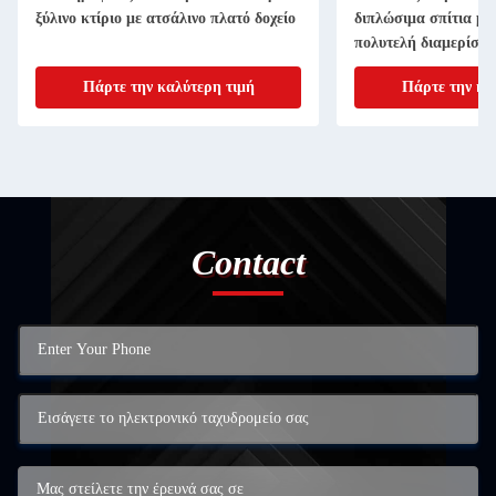
ξύλινο κτίριο με ατσάλινο πλατό δοχείο
διπλώσιμα σπίτια με
πολυτελή διαμερίσμα
σπίτια βίλα
Πάρτε την καλύτερη τιμή
Πάρτε την κα
Contact