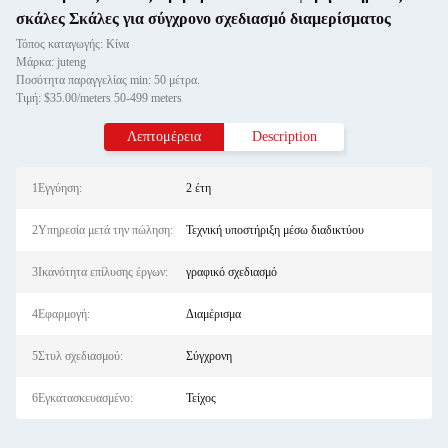
σκάλες Σκάλες για σύγχρονο σχεδιασμό διαμερίσματος
Τόπος καταγωγής: Κίνα
Μάρκα: juteng
Ποσότητα παραγγελίας min: 50 μέτρα.
Τιμή: $35.00/meters 50-499 meters
Λεπτομέρεια
Description
1Εγγύηση:
2 έτη
2Υπηρεσία μετά την πώληση:
Τεχνική υποστήριξη μέσω διαδικτύου
3Ικανότητα επίλυσης έργων:
γραφικό σχεδιασμό
4Εφαρμογή:
Διαμέρισμα
5Στυλ σχεδιασμού:
Σύγχρονη
6Εγκατασκευασμένο:
Τείχος