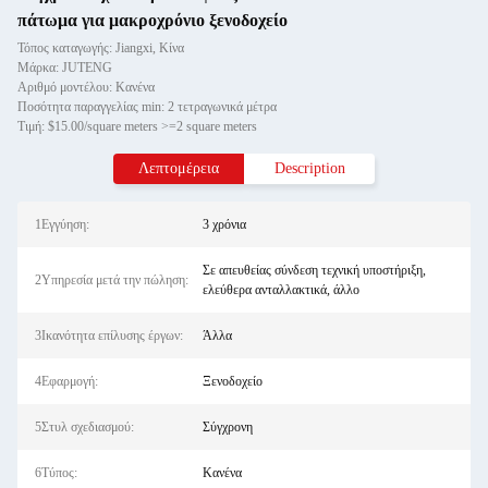
πάτωμα για μακροχρόνιο ξενοδοχείο
Τόπος καταγωγής: Jiangxi, Κίνα
Μάρκα: JUTENG
Αριθμό μοντέλου: Κανένα
Ποσότητα παραγγελίας min: 2 τετραγωνικά μέτρα
Τιμή: $15.00/square meters >=2 square meters
Λεπτομέρεια
Description
1Εγγύηση:
3 χρόνια
Σε απευθείας σύνδεση τεχνική υποστήριξη,
2Υπηρεσία μετά την πώληση:
ελεύθερα ανταλλακτικά, άλλο
3Ικανότητα επίλυσης έργων:
Άλλα
4Εφαρμογή:
Ξενοδοχείο
5Στυλ σχεδιασμού:
Σύγχρονη
6Τύπος:
Κανένα