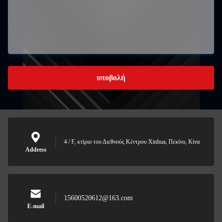
υποβολή
4 / F, κτίριο του Διεθνούς Κέντρου Xinhua, Πεκίνο, Κίνα
Address
15600520612@163.com
E-mail