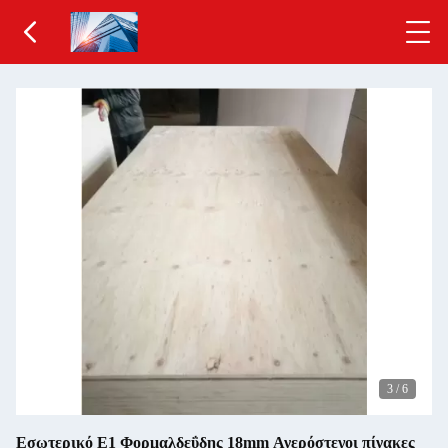
3
/
6
Εσωτερικό E1 Φορμαλδεΰδης 18mm Ανερόστεγοι πίνακες