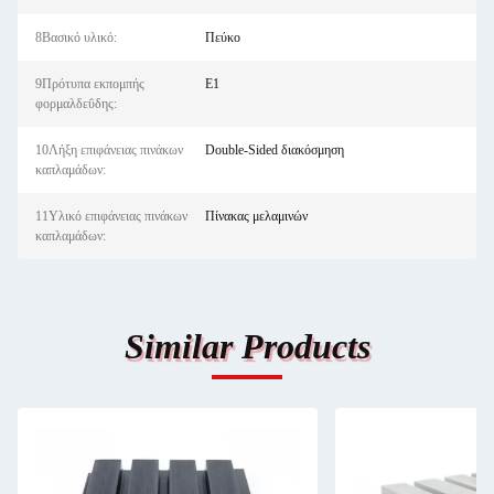
8Βασικό υλικό:
Πεύκο
9Πρότυπα εκπομπής
E1
φορμαλδεΰδης:
10Λήξη επιφάνειας πινάκων
Double-Sided διακόσμηση
καπλαμάδων:
11Υλικό επιφάνειας πινάκων
Πίνακας μελαμινών
καπλαμάδων:
Similar Products