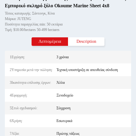
Εμπορικό σκληρό ξύλο Okoume Marine Sheet 4x8
Τόπος καταγωγής: Σάντονγκ, Κίνα
Μάρκα: JUTENG
Ποσότητα παραγγελίας min: 50 εκτάρια
Τιμή: $18.00/hectares 50-499 hectares
Λεπτομέρεια
Description
1Εγγύηση:
3 χρόνια
2Υπηρεσία μετά την πώληση:
Τεχνική υποστήριξη σε απευθείας σύνδεση
3Ικανότητα επίλυσης έργων:
Άλλα
4Εφαρμογή:
Ξενοδοχείο
5Στυλ σχεδιασμού:
Σύγχρονη
6Χρήση:
Εσωτερικά
7Αξία:
Πρώτης τάξεως