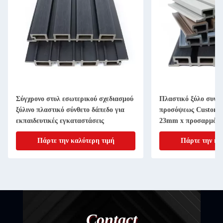
Σύγχρονο στυλ εσωτερικού σχεδιασμού
Πλαστικό ξύλο συνθε
ξύλινο πλαστικό σύνθετο δάπεδο για
προσόψεως Custom 
εκπαιδευτικές εγκαταστάσεις
23mm x προσαρμόσι
Πάρτε την καλύτερη τιμή
Πάρτε την κα
Contact