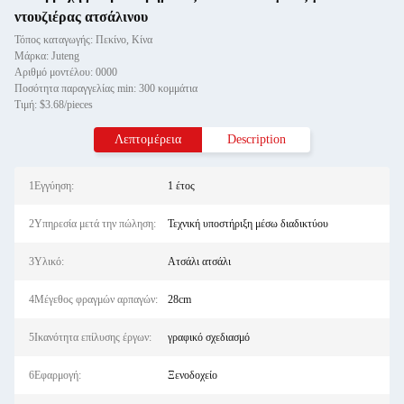
ντουζιέρας ατσάλινου
Τόπος καταγωγής: Πεκίνο, Κίνα
Μάρκα: Juteng
Αριθμό μοντέλου: 0000
Ποσότητα παραγγελίας min: 300 κομμάτια
Τιμή: $3.68/pieces
Λεπτομέρεια
Description
1Εγγύηση:
1 έτος
2Υπηρεσία μετά την πώληση:
Τεχνική υποστήριξη μέσω διαδικτύου
3Υλικό:
Ατσάλι ατσάλι
4Μέγεθος φραγμών αρπαγών:
28cm
5Ικανότητα επίλυσης έργων:
γραφικό σχεδιασμό
6Εφαρμογή:
Ξενοδοχείο