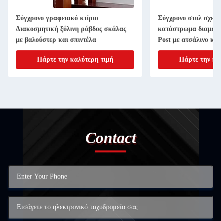
Σύγχρονο γραφειακό κτίριο
Σύγχρονο στυλ σχεδ
Διακοσμητική ξύλινη ράβδος σκάλας
κατάστρωμα διαμερ
με βαλούστερ και σπιντέλα
Post με ατσάλινο κα
Πάρτε την καλύτερη τιμή
Πάρτε την κα
Contact