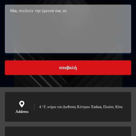
υποβολή
4 / F, κτίριο του Διεθνούς Κέντρου Xinhua, Πεκίνο, Κίνα
Address