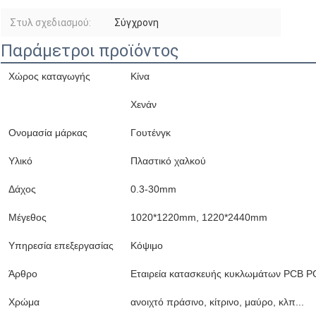
Στυλ σχεδιασμού:
Σύγχρονη
Παράμετροι προϊόντος
Χώρος καταγωγής
Κίνα
Χενάν
Ονομασία μάρκας
Γουτένγκ
Υλικό
Πλαστικό χαλκού
Δάχος
0.3-30mm
Μέγεθος
1020*1220mm, 1220*2440mm
Υπηρεσία επεξεργασίας
Κόψιμο
Άρθρο
Εταιρεία κατασκευής κυκλωμάτων PCB P
Χρώμα
ανοιχτό πράσινο, κίτρινο, μαύρο, κλπ...