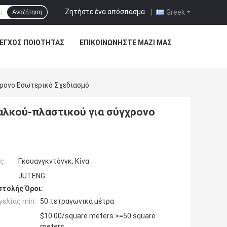
Ζητήστε ένα απόσπασμα
|
Greek
Αναζήτηση
ΕΓΧΟΣ ΠΟΙΌΤΗΤΑΣ
ΕΠΙΚΟΙΝΩΝΉΣΤΕ ΜΑΖΊ ΜΑΣ
ρονο Εσωτερικό Σχεδιασμό
αλκού-πλαστικού για σύγχρονο
ς:
Γκουανγκντόνγκ, Κίνα
JUTENG
τολής Όροι:
ελίας min:
50 τετραγωνικά μέτρα
$10.00/square meters >=50 square
meters