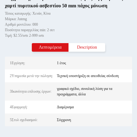
χαρτί πυριτικού ασβεστίου 50 mm πάχος μόνωση
Τόπος καταγωγής: Χενάν, Κίνα
Μάρκα: Juteng
Αριθμό μοντέλου: 000
Ποσότητα παραγγελίας min: 2 σετ
Τιμή: $2.55/sets 2-999 sets
Λεπτομέρεια
Description
1Εγγύηση:
1 έτος
2Υπηρεσία μετά την πώληση:
Τεχνική υποστήριξη σε απευθείας σύνδεση
γραφικό σχέδιο, συνολική λύση για τα
3Ικανότητα επίλυσης έργων:
προγράμματα, άλλα
4Εφαρμογή:
Διαμέρισμα
5Στυλ σχεδιασμού:
Σύγχρονη